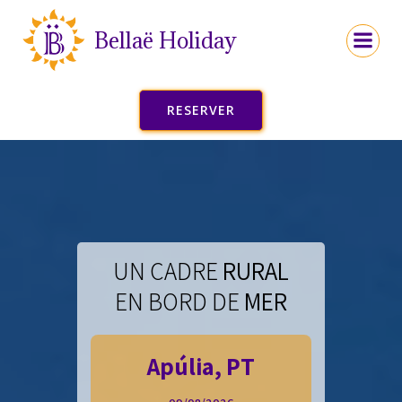
Aller
au
Bellaë Holiday
contenu
RESERVER
UN CADRE
RURAL
EN BORD DE
MER
Apúlia, PT