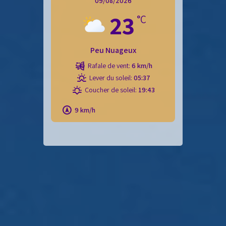
09/08/2026
23
°C
Peu Nuageux
Rafale de vent:
6 km/h
Lever du soleil:
05:37
Coucher de soleil:
19:43
9 km/h