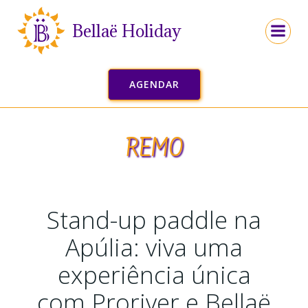
Ir
para
Bellaë Holiday
o
conteúdo
AGENDAR
REMO
Stand-up paddle na
Apúlia: viva uma
experiência única
com Proriver e Bellaë