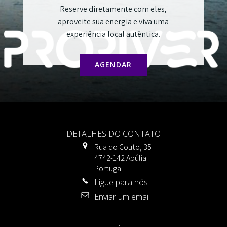
Reserve diretamente com eles,
aproveite sua energia e viva uma
experiência local autêntica.
AGENDAR
DETALHES DO CONTATO
Rua do Couto, 35
4742-142 Apúlia
Portugal
Ligue para nós
Enviar um email